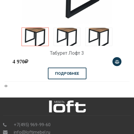
Табурет Лофт 3
4 970
ПОДРОБНЕЕ
‹
›
+7(495) 969-99-60
info@loftimebel.ru