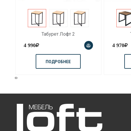
Табурет Лофт 2
4 990
4 970
ПОДРОБНЕЕ
‹
›