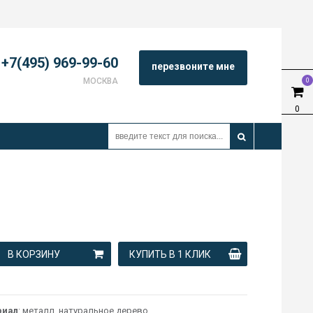
+7(495) 969-99-60
перезвоните мне
МОСКВА
0
0
В КОРЗИНУ
КУПИТЬ В 1 КЛИК
риал
: металл, натуральное дерево