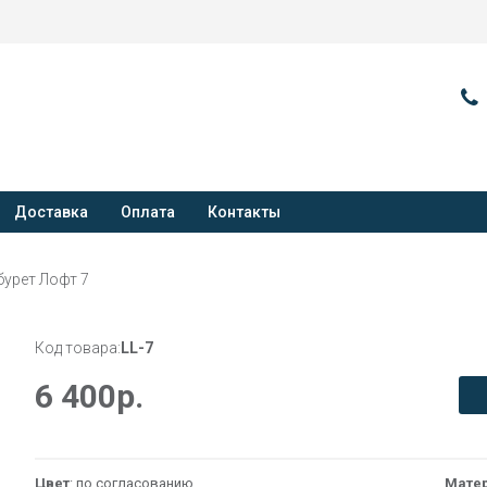
Доставка
Оплата
Контакты
бурет Лофт 7
Код товара:
LL-7
6 400
р.
Цвет
: по согласованию
Мате