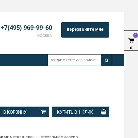
+7(495) 969-99-60
перезвоните мне
МОСКВА
0
0
В КОРЗИНУ
КУПИТЬ В 1 КЛИК
риал
: металл, ткань, натуральное дерево