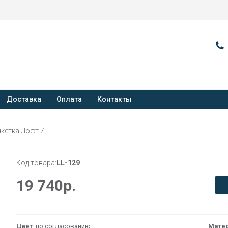
Доставка
Оплата
Контакты
кетка Лофт 7
Код товара:
LL-129
19 740
р.
Цвет
: по согласованию
Мате