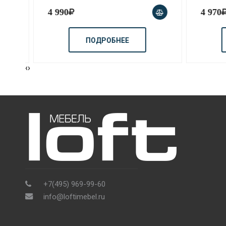
4 990
4 970
ПОДРОБНЕЕ
‹
›
+7(495) 969-99-60
info@loftimebel.ru