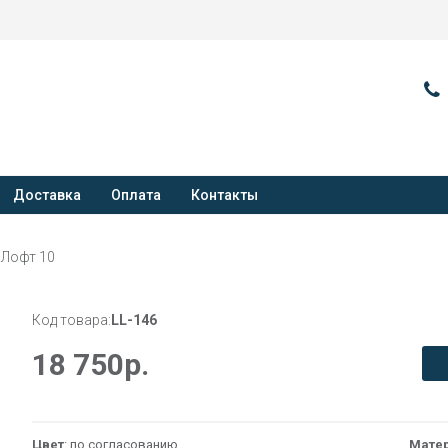
Доставка
Оплата
Контакты
 Лофт 10
Код товара:
LL-146
18 750
р.
Цвет
: по согласованию
Мате