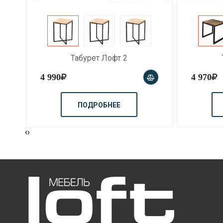
Табурет Лофт 2
4 990
4 970
ПОДРОБНЕЕ
‹
›