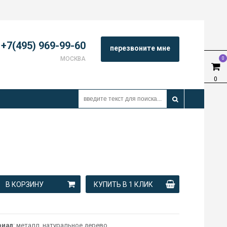
+7(495) 969-99-60
перезвоните мне
МОСКВА
0
0
В КОРЗИНУ
КУПИТЬ В 1 КЛИК
риал
: металл, натуральное дерево