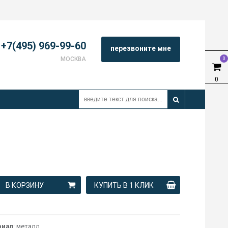
+7(495) 969-99-60
перезвоните мне
МОСКВА
0
0
В КОРЗИНУ
КУПИТЬ В 1 КЛИК
риал
: металл