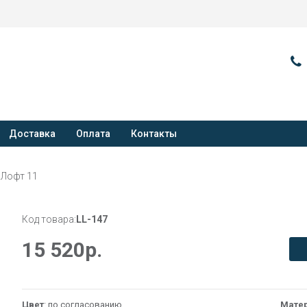
Доставка
Оплата
Контакты
 Лофт 11
Код товара:
LL-147
15 520
р.
Цвет
: по согласованию
Мате