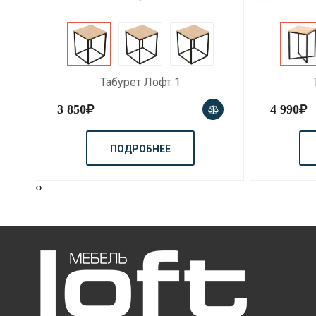
Табурет Лофт 2
4 990
4 970
ПОДРОБНЕЕ
‹
›