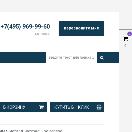
+7(495) 969-99-60
перезвоните мне
МОСКВА
0
0
В КОРЗИНУ
КУПИТЬ В 1 КЛИК
риал
: металл, натуральное дерево