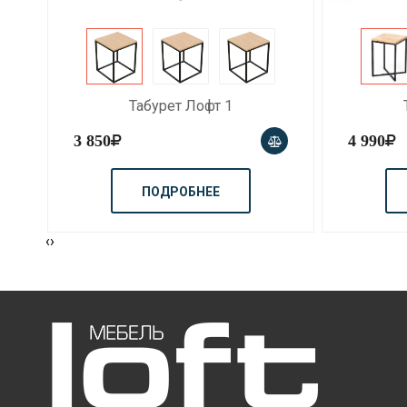
Табурет Лофт 2
4 990
4 970
ПОДРОБНЕЕ
‹
›