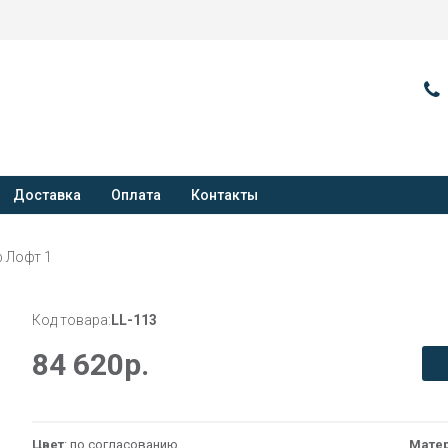
Доставка
Оплата
Контакты
 Лофт 1
Код товара:
LL-113
84 620
р.
Цвет
: по согласованию
Мате